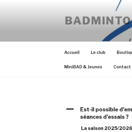
Aller
au
BADMINTO
contenu
principal
Accueil
Le club
Boutiq
MiniBAD & Jeunes
Contact
A
Est-il possible d’e
séances d’essais ?
La saison 2025/2026 