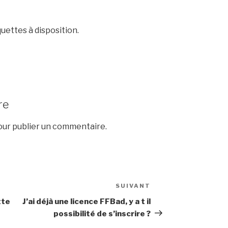
uettes à disposition.
re
ur publier un commentaire.
SUIVANT
Article
suivant
tte
J’ai déjà une licence FFBad, y a t il
possibilité de s’inscrire ?