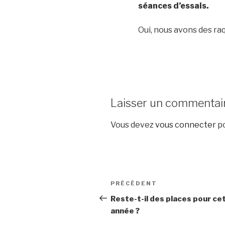
séances d’essais.
Oui, nous avons des raq
Laisser un commentai
Vous devez
vous connecter
po
Navigation
Article
PRÉCÉDENT
de
précédent
Reste-t-il des places pour ce
année ?
l’article