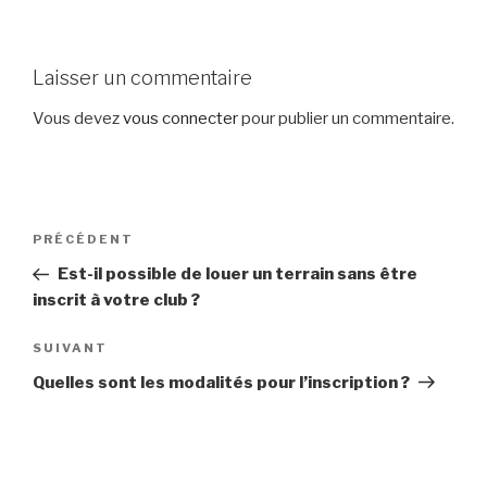
Laisser un commentaire
Vous devez
vous connecter
pour publier un commentaire.
Navigation
Article
PRÉCÉDENT
de
précédent
Est-il possible de louer un terrain sans être
l’article
inscrit à votre club ?
Article
SUIVANT
suivant
Quelles sont les modalités pour l’inscription ?