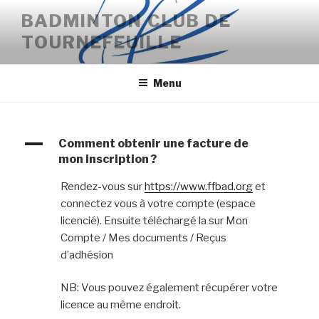
Aller
BADMINTON CLUB DE
au
TOURNEFEUILLE
contenu
principal
Menu
A
Comment obtenir une facture de
mon inscription ?
Rendez-vous sur
https://www.ffbad.org
et
connectez vous à votre compte (espace
licencié). Ensuite téléchargé la sur Mon
Compte / Mes documents / Reçus
d’adhésion
NB: Vous pouvez également récupérer votre
licence au même endroit.